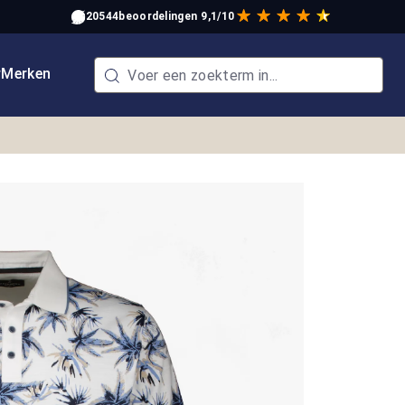
20544
beoordelingen
9,1/10
w
Merken