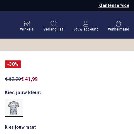
Klantenservice
Je hebt 0 items op je verlanglijstje
Winkel
Winkels
Verlanglijst
Jouw account
Winkelmand
-30%
€ 59,99
€ 41,99
Kies jouw kleur:
Kies jouw maat