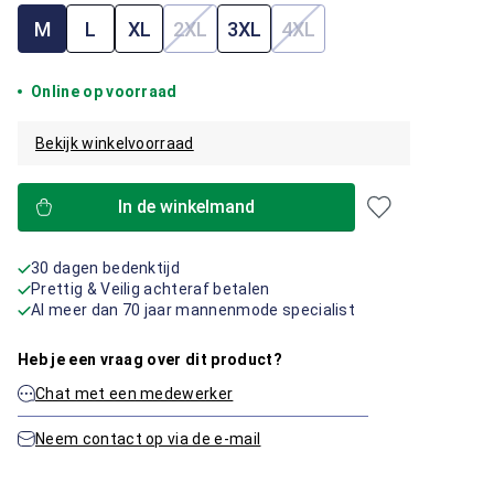
M
L
XL
2XL
3XL
4XL
(Deze optie is momenteel niet beschik
(Deze optie is momenteel
Online op voorraad
Bekijk winkelvoorraad
In de winkelmand
30 dagen bedenktijd
Prettig & Veilig achteraf betalen
Al meer dan 70 jaar mannenmode specialist
Heb je een vraag over dit product?
Chat met een medewerker
Neem contact op via de e-mail