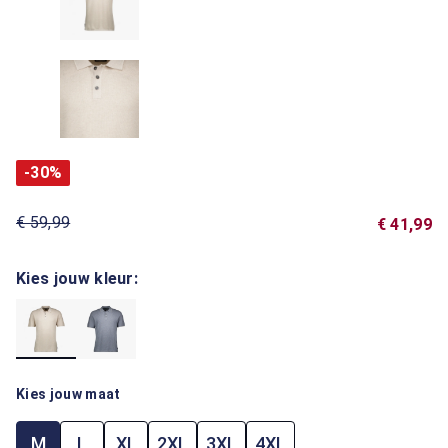
-30%
€ 59,99
€ 41,99
Kies jouw kleur:
Kies jouw maat
M
L
XL
2XL
3XL
4XL