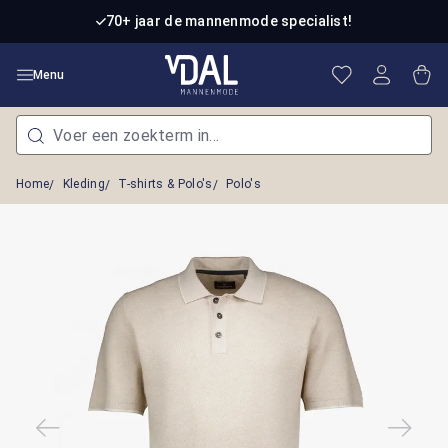
Ga naar de hoofdinhoud
70+ jaar de mannenmode specialist!
Je hebt 0 item
Win
Menu
Home
Kleding
T-shirts & Polo's
Polo's
Afbeeldingengalerij overslaan