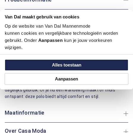
Artikelnummer
1016287-75-M
Van Dal maakt gebruik van cookies
Kleur:
Beige / Khaki
Op de website van Van Dal Mannenmode
Materiaal:
100% Katoen
kunnen cookies en vergelijkbare technologieën worden
Pasvorm:
Comfort Fit
gebruikt. Onder
Aanpassen
kun je jouw voorkeuren
Motief:
Uni motief
wijzigen.
Deze polo van Casa Moda heeft een regular fit pasvorm en is
gemaakt van katoen, wat zorgt voor een aangenaam
Alles toestaan
draagcomfort. Het effen ontwerp geeft een tijdloze
uitstraling, perfect voor elke gelegenheid. Katoen biedt niet
Aanpassen
alleen zachtheid maar ook ademend vermogen, ideaal voor
dagelijks gebruik. Of je nu een wandeling maakt of thuis
ontspant: deze polo biedt altijd comfort en stijl.
Maatinformatie
Over Casa Moda