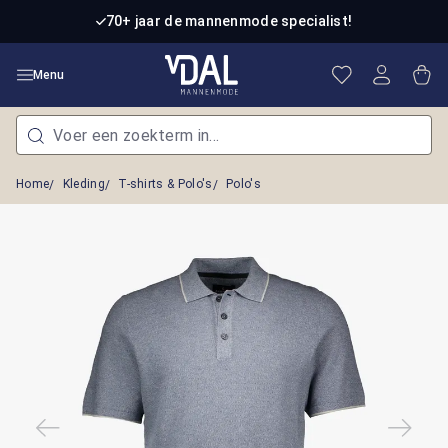
Ga naar de hoofdinhoud
70+ jaar de mannenmode specialist!
Je hebt 0 item
Win
Menu
Home
Kleding
T-shirts & Polo's
Polo's
Afbeeldingengalerij overslaan