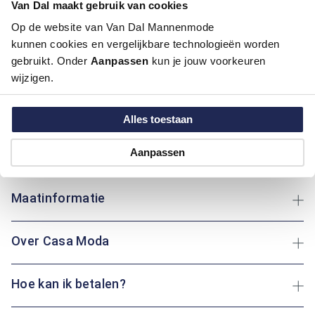
Van Dal maakt gebruik van cookies
Pasvorm:
Comfort Fit
Op de website van Van Dal Mannenmode
Motief:
Uni motief
kunnen cookies en vergelijkbare technologieën worden
gebruikt. Onder
Aanpassen
kun je jouw voorkeuren
Deze polo van Casa Moda heeft een regular fit pasvorm en is
wijzigen.
gemaakt van katoen, wat zorgt voor een aangenaam
draagcomfort. Het effen ontwerp geeft een tijdloze
uitstraling, perfect voor elke gelegenheid. Katoen biedt niet
Alles toestaan
alleen zachtheid maar ook ademend vermogen, ideaal voor
dagelijks gebruik. Of je nu een wandeling maakt of thuis
Aanpassen
ontspant: deze polo biedt altijd comfort en stijl.
Maatinformatie
Over Casa Moda
Hoe kan ik betalen?