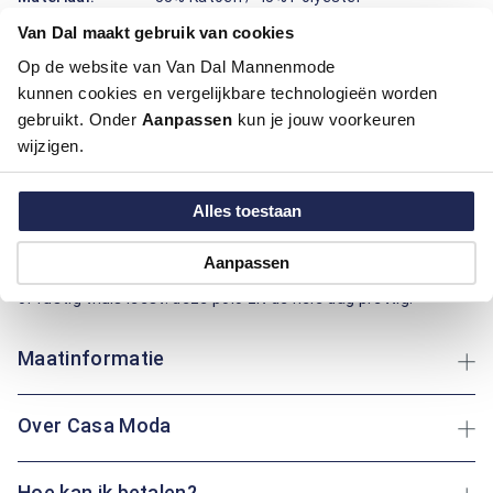
Pasvorm:
Comfort Fit
Van Dal maakt gebruik van cookies
Motief:
All over motief, Uni motief
Op de website van Van Dal Mannenmode
kunnen cookies en vergelijkbare technologieën worden
Deze polo van Casa Moda draagt prettig en ziet er verzorgd
gebruikt. Onder
Aanpassen
kun je jouw voorkeuren
uit. De regular fit pasvorm geeft ruimte om vrij te bewegen en
wijzigen.
valt mooi recht. De effen uitvoering maakt combineren
makkelijk en zorgt voor een rustige uitstraling. De combinatie
van katoen en polyester voelt zacht aan, ademt prettig, blijft
Alles toestaan
langer in vorm en droogt sneller na een wasbeurt. De
polokraag met knoopsluiting oogt netjes, en de borstzak
Aanpassen
biedt plek voor een bril of pen. Of je nu een dagje op pad gaat
of rustig thuis leest: deze polo zit de hele dag prettig.
Maatinformatie
Over Casa Moda
Hoe kan ik betalen?