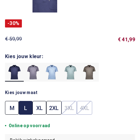
-30%
€ 59,99
€ 41,99
Kies jouw kleur:
Kies jouw maat
M
L
XL
2XL
3XL
4XL
(Deze optie is momenteel niet 
(Deze optie is momenteel
Online op voorraad