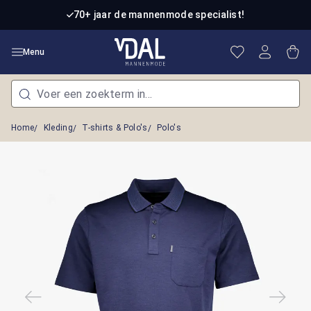
Ga naar de hoofdinhoud
70+ jaar de mannenmode specialist!
Je hebt 0 item
Win
Menu
Home
Kleding
T-shirts & Polo's
Polo's
Afbeeldingengalerij overslaan