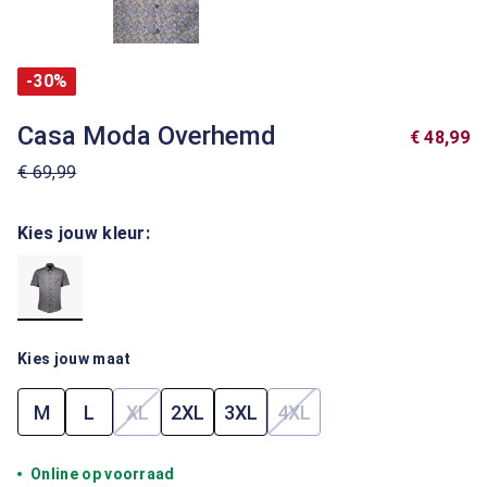
-30%
Casa Moda Overhemd
€ 48,99
€ 69,99
Kies jouw kleur:
Kies jouw maat
M
L
XL
2XL
3XL
4XL
(Deze optie is momenteel niet beschikbaar.)
(Deze optie is momenteel
Online op voorraad