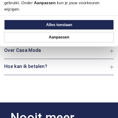
Kleur:
Blauw/Navy
gebruikt. Onder
Aanpassen
kun je jouw voorkeuren
Materiaal:
100% Katoen
wijzigen.
Pasvorm:
Casual Fit
Motief:
Natuur elementen motief
Alles toestaan
Maatinformatie
Aanpassen
Over Casa Moda
Hoe kan ik betalen?
Nooit meer