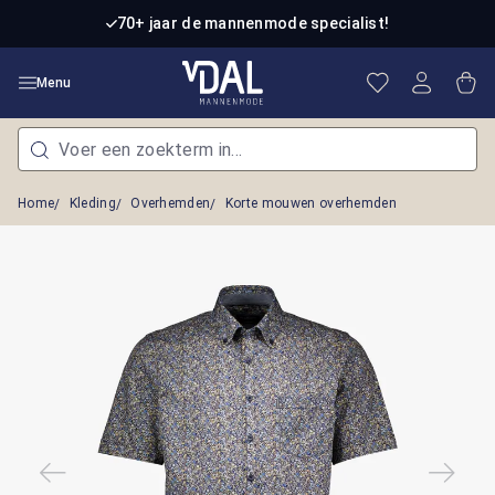
Ga naar de hoofdinhoud
70+ jaar de mannenmode specialist!
Je hebt 0 item
Win
Menu
Home
Kleding
Overhemden
Korte mouwen overhemden
Afbeeldingengalerij overslaan