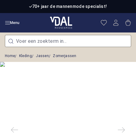
Ga naar de hoofdinhoud
70+ jaar de mannenmode specialist!
Je hebt 0 item
Win
Menu
Home
Kleding
Jassen
Zomerjassen
Afbeeldingengalerij overslaan