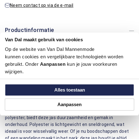
Neem contact op via de e-mail
Productinformatie
Van Dal maakt gebruik van cookies
Artikelnummer
1016259-21-L
Op de website van Van Dal Mannenmode
Kleur:
Midden Blauw
kunnen cookies en vergelijkbare technologieën worden
Materiaal:
100% Polyester
gebruikt. Onder
Aanpassen
kun je jouw voorkeuren
Pasvorm:
Comfort Fit
wijzigen.
Motief:
Uni motief
Alles toestaan
Deze zomerjas van Casa Moda biedt een comfort fit
pasvorm, perfect voor dagelijks gebruik. Het effen ontwerp
zorgt voor een tijdloze uitstraling en is eenvoudig te
Aanpassen
combineren met andere kledingstukken. Gemaakt van
polyester, biedt deze jas duurzaamheid en gemak in
onderhoud. Polyester is lichtgewicht en sneldrogend, wat
ideaal is voor wisselvallig weer. Of je nu boodschappen doet
of een wandeling maakt in het park: deze jas houdt je altijd