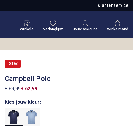
Klantenservice
Je hebt 0 items op je verlanglijstje
Winkel
Winkels
Verlanglijst
Jouw account
Winkelmand
-30%
Campbell Polo
€ 89,99
€ 62,99
Kies jouw kleur: