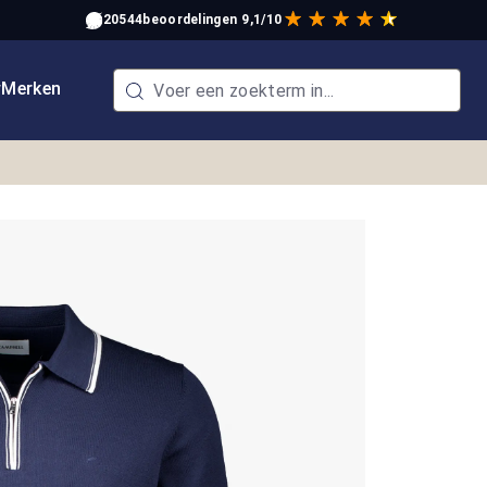
20544
beoordelingen
9,1/10
w
Merken