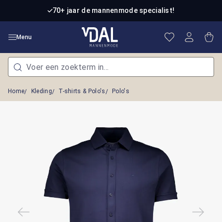
Ga naar de hoofdinhoud
70+ jaar de mannenmode specialist!
Je hebt 0 item
Win
Menu
Home
Kleding
T-shirts & Polo's
Polo's
Afbeeldingengalerij overslaan