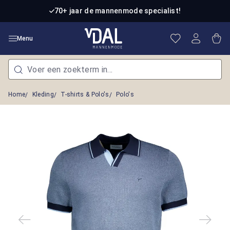
Ga naar de hoofdinhoud
70+ jaar de mannenmode specialist!
Je hebt 0 item
Win
Menu
Home
Kleding
T-shirts & Polo's
Polo's
Afbeeldingengalerij overslaan