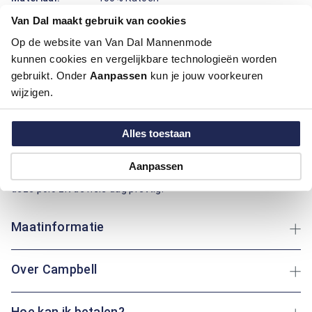
Pasvorm:
Regular Fit
Van Dal maakt gebruik van cookies
Motief:
Uni motief
Op de website van Van Dal Mannenmode
kunnen cookies en vergelijkbare technologieën worden
Deze polo van Campbell draagt prettig en ziet er verzorgd uit.
gebruikt. Onder
Aanpassen
kun je jouw voorkeuren
Het katoen voelt zacht aan, ademt goed en helpt vocht snel
wijzigen.
af te voeren, ideaal voor lange dagen. De regular fit pasvorm
geeft fijne bewegingsruimte en valt mooi recht. Het effen
dessin oogt rustig, terwijl het subtiele logo op de borst net
Alles toestaan
wat extra herkenning geeft. De contrasterende kraag,
mouwboorden en zoom zorgen voor een nette afwerking die
Aanpassen
lang mooi blijft. Of je nu een rondje loopt of bezoek ontvangt:
deze polo zit de hele dag prettig.
Maatinformatie
Over Campbell
Hoe kan ik betalen?