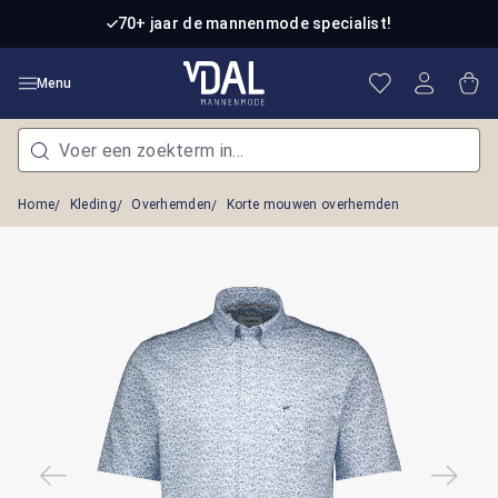
Ga naar de hoofdinhoud
70+ jaar de mannenmode specialist!
Je hebt 0 item
Win
Menu
Home
Kleding
Overhemden
Korte mouwen overhemden
Afbeeldingengalerij overslaan