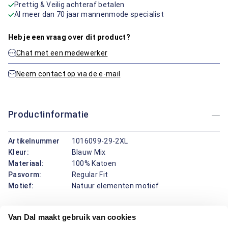
Prettig & Veilig achteraf betalen
Al meer dan 70 jaar mannenmode specialist
Heb je een vraag over dit product?
Chat met een medewerker
Neem contact op via de e-mail
Productinformatie
Artikelnummer
1016099-29-2XL
Kleur:
Blauw Mix
Materiaal:
100% Katoen
Pasvorm:
Regular Fit
Motief:
Natuur elementen motief
Dit overhemd korte mouw van Campbell draagt prettig en
Van Dal maakt gebruik van cookies
oogt verzorgd. De button down boord blijft mooi in vorm,