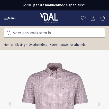
Ga naar de hoofdinhoud
70+ jaar de mannenmode specialist!
Je hebt 0 item
Win
Menu
Home
Kleding
Overhemden
Korte mouwen overhemden
Afbeeldingengalerij overslaan