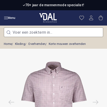
Ga naar de hoofdinhoud
70+ jaar de mannenmode specialist!
Je hebt 0 item
Win
Menu
Home
Kleding
Overhemden
Korte mouwen overhemden
Afbeeldingengalerij overslaan