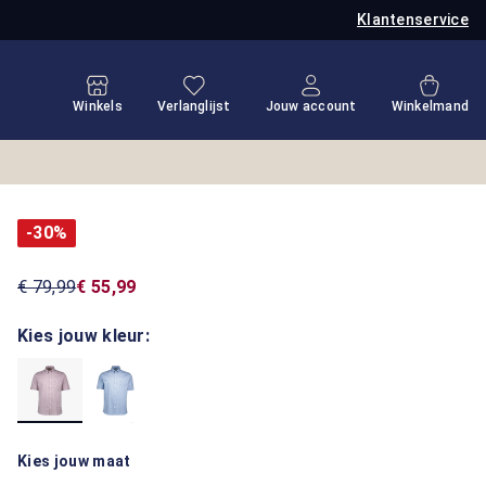
Klantenservice
Je hebt 0 items op je verlanglijstje
Winkel
Winkels
Verlanglijst
Jouw account
Winkelmand
-30%
€ 79,99
€ 55,99
Kies jouw kleur:
Kies jouw maat