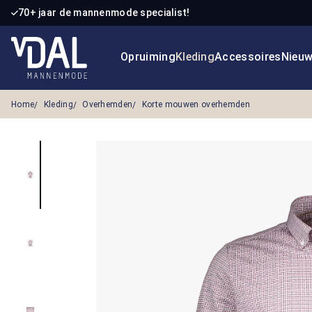
70+ jaar de mannenmode specialist!
 naar de hoofdinhoud
Ga naar de zoekopdracht
Ga naar de hoofdnavigatie
Opruiming
Kleding
Accessoires
Nieu
Home
Kleding
Overhemden
Korte mouwen overhemden
Afbeeldingengalerij overslaan