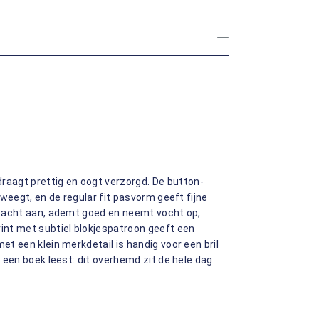
aagt prettig en oogt verzorgd. De button-
beweegt, en de regular fit pasvorm geeft fijne
t zacht aan, ademt goed en neemt vocht op,
rint met subtiel blokjespatroon geeft een
et een klein merkdetail is handig voor een bril
f een boek leest: dit overhemd zit de hele dag