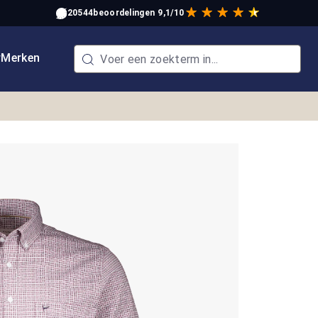
20544
beoordelingen
9,1/10
w
Merken