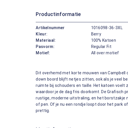
Productinformatie
Artikelnummer
1016098-36-3XL
Kleur:
Berry
Materiaal:
100% Katoen
Pasvorm:
Regular Fit
Motief:
All over motief
Dit overhemd met korte mouwen van Campbell dr
down boord blijft netjes zitten, ook als je veel 
ruimte bij schouders en taille. Het katoen voel
waardoor je de dag fris doorkomt. De Grafisch p
rustige, moderne uitstraling, en het borstzakje m
of pen. Of je nu een rondje loopt door het park o
prettig.