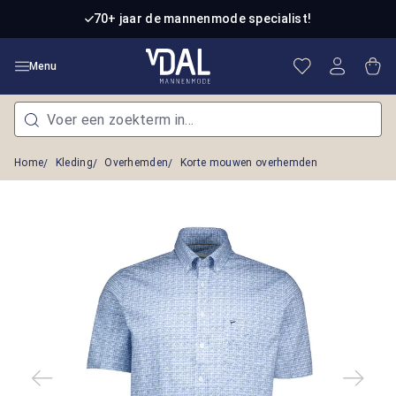
Ga naar de hoofdinhoud
70+ jaar de mannenmode specialist!
Je hebt 0 item
Win
Menu
Home
Kleding
Overhemden
Korte mouwen overhemden
Afbeeldingengalerij overslaan