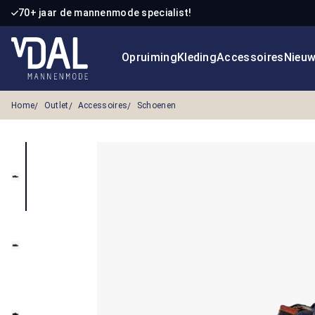
70+ jaar de mannenmode specialist!
 naar de hoofdinhoud
Ga naar de zoekopdracht
Ga naar de hoofdnavigatie
Opruiming
Kleding
Accessoires
Nieu
Home
Outlet
Accessoires
Schoenen
Afbeeldingengalerij overslaan