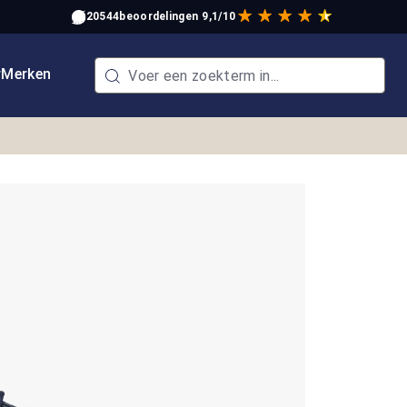
20544
beoordelingen
9,1/10
w
Merken