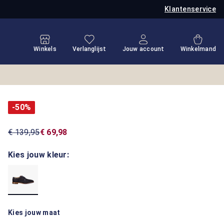
Klantenservice
Je hebt 0 items op je verlanglijstje
Winkel
Winkels
Verlanglijst
Jouw account
Winkelmand
-50%
€ 139,95
€ 69,98
Kies jouw kleur:
Kies jouw maat