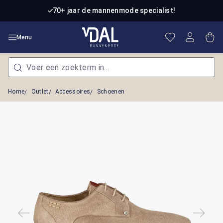
Ga naar de hoofdinhoud
70+ jaar de mannenmode specialist!
Je hebt 0 item
Win
Menu
Home
Outlet
Accessoires
Schoenen
Afbeeldingengalerij overslaan