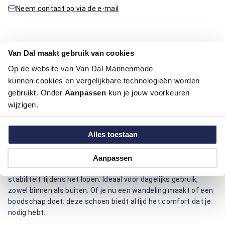
Neem contact op via de e-mail
Productinformatie
Van Dal maakt gebruik van cookies
Op de website van Van Dal Mannenmode
Artikelnummer
1016376-75-41
kunnen cookies en vergelijkbare technologieën worden
Kleur:
Beige / Khaki
gebruikt. Onder
Aanpassen
kun je jouw voorkeuren
Materiaal:
100% Leder
wijzigen.
Deze schoen van Berkelmans biedt comfort en duurzaamheid
Alles toestaan
dankzij het gebruik van hoogwaardig leder. Het materiaal
zorgt voor een aangename pasvorm en is eenvoudig te
onderhouden. De subtiele details geven de schoen een
Aanpassen
tijdloze uitstraling, terwijl de stevige zool zorgt voor
stabiliteit tijdens het lopen. Ideaal voor dagelijks gebruik,
zowel binnen als buiten. Of je nu een wandeling maakt of een
boodschap doet: deze schoen biedt altijd het comfort dat je
nodig hebt.