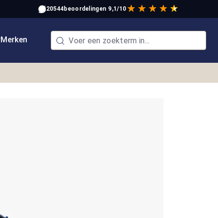
20544
beoordelingen
9,1/10
w
Merken