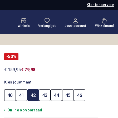
Klantenservice
Je hebt 0 items op je verlanglijstje
Winkel
Winkels
Verlanglijst
Jouw account
Winkelmand
-50%
€ 159,95
€ 79,98
Kies jouw maat
40
41
42
43
44
45
46
Online op voorraad