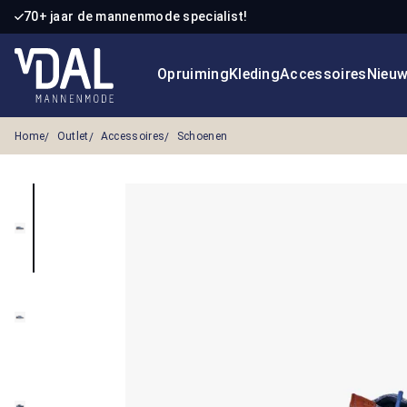
70+ jaar de mannenmode specialist!
 naar de hoofdinhoud
Ga naar de zoekopdracht
Ga naar de hoofdnavigatie
Opruiming
Kleding
Accessoires
Nieu
Home
Outlet
Accessoires
Schoenen
Afbeeldingengalerij overslaan