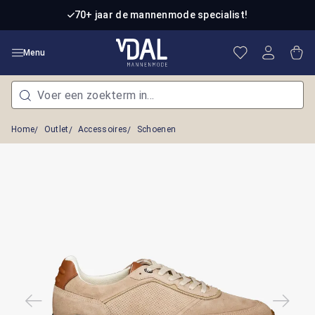
Ga naar de hoofdinhoud
70+ jaar de mannenmode specialist!
Je hebt 0 item
Win
Menu
Home
Outlet
Accessoires
Schoenen
Afbeeldingengalerij overslaan