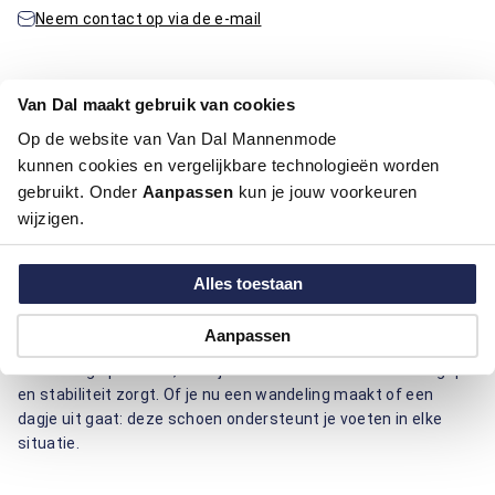
Neem contact op via de e-mail
Van Dal maakt gebruik van cookies
Productinformatie
Op de website van Van Dal Mannenmode
kunnen cookies en vergelijkbare technologieën worden
Artikelnummer
1016373-75-41
Kleur:
Beige / Khaki
gebruikt. Onder
Aanpassen
kun je jouw voorkeuren
Materiaal:
100% Leder
wijzigen.
Deze schoen van Berkelmans biedt een perfecte balans
Alles toestaan
tussen comfort en duurzaamheid. Gemaakt van hoogwaardig
leder, biedt deze schoen langdurig draagcomfort en ademend
Aanpassen
vermogen, ideaal voor dagelijks gebruik. Het leder zorgt voor
een stevige pasvorm, terwijl de rubberen zool voor extra grip
en stabiliteit zorgt. Of je nu een wandeling maakt of een
dagje uit gaat: deze schoen ondersteunt je voeten in elke
situatie.