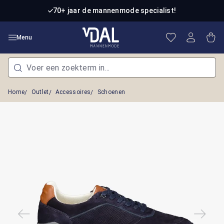
Ga naar de hoofdinhoud
70+ jaar de mannenmode specialist!
Je hebt 0 item
Win
Menu
Home
Outlet
Accessoires
Schoenen
Afbeeldingengalerij overslaan