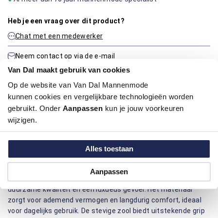
Heb je een vraag over dit product?
Chat met een medewerker
Neem contact op via de e-mail
Van Dal maakt gebruik van cookies
Op de website van Van Dal Mannenmode
Productinformatie
kunnen cookies en vergelijkbare technologieën worden
gebruikt. Onder
Aanpassen
kun je jouw voorkeuren
wijzigen.
Artikelnummer
1016372-20-41
Kleur:
Blauw/Navy
Materiaal:
100% Leder
Alles toestaan
Deze schoen van Berkelmans combineert elegantie en
Aanpassen
comfort. Gemaakt van hoogwaardig leder, biedt het
duurzame kwaliteit en een luxueus gevoel. Het materiaal
zorgt voor ademend vermogen en langdurig comfort, ideaal
voor dagelijks gebruik. De stevige zool biedt uitstekende grip