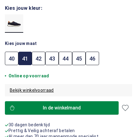
Kies jouw kleur:
Kies jouw maat
40
41
42
43
44
45
46
Online op voorraad
Bekijk winkelvoorraad
In de winkelmand
30 dagen bedenktijd
Prettig & Veilig achteraf betalen
Al meer dan 70 jaar mannenmode specialist