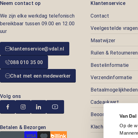
Neem contact op
Klantenservice
We zijn elke werkdag telefonisch
Contact
bereikbaar tussen 09.00 en 12.00
Veelgestelde vragen
uur
Maatwijzer
klantenservice@vdal.nl
Ruilen & Retourneren
088 010 35 00
Bestelinformatie
Chat met een medewerker
Verzendinformatie
Betaalmogelijkheden
Volg ons
Cadeaukaart
Beoordelingen
Van Dal
Op de w
Klachtenafhandeling
Betalen & Bezorgen
Mannenm