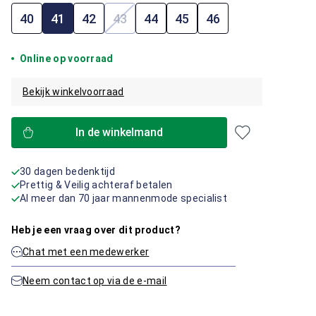
40
41
42
43
44
45
46
(Deze optie is momenteel niet beschik
Online op voorraad
Bekijk winkelvoorraad
In de winkelmand
30 dagen bedenktijd
Prettig & Veilig achteraf betalen
Al meer dan 70 jaar mannenmode specialist
Heb je een vraag over dit product?
Chat met een medewerker
Neem contact op via de e-mail