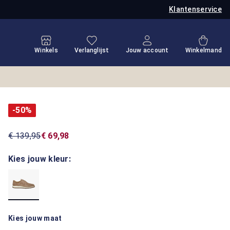
Klantenservice
Je hebt 0 items op je verlanglijstje
Winkel
Winkels
Verlanglijst
Jouw account
Winkelmand
-50%
€ 139,95
€ 69,98
Kies jouw kleur:
Kies jouw maat