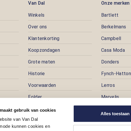
Van Dal
Onze merken
Winkels
Bartlett
Over ons
Berkelmans
Klantenkorting
Campbell
Koopzondagen
Casa Moda
Grote maten
Donders
Historie
Fynch-Hatton
Voorwaarden
Lerros
Folder
Marvelis
Pers
Pioneer
 maakt gebruik van cookies
Alles toestaan
ebsite van Van Dal
Prijspuzzel
ode kunnen cookies en