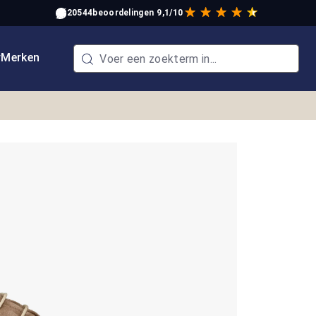
20544
beoordelingen
9,1/10
w
Merken