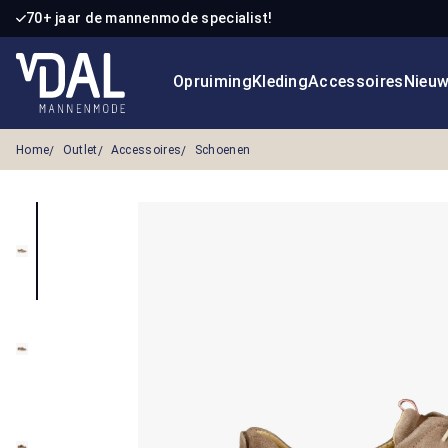
70+ jaar de mannenmode specialist!
 naar de hoofdinhoud
Ga naar de zoekopdracht
Ga naar de hoofdnavigatie
Opruiming
Kleding
Accessoires
Nieu
Home
Outlet
Accessoires
Schoenen
Afbeeldingengalerij overslaan