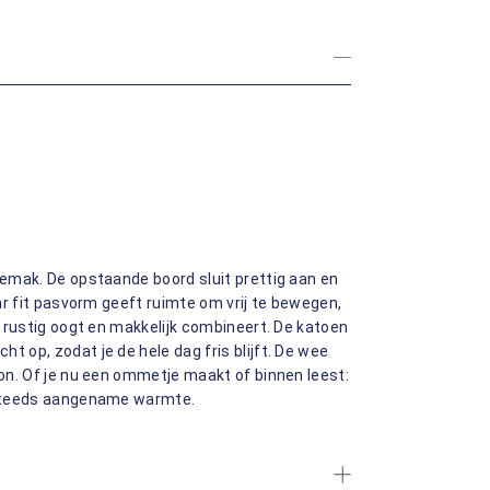
 gemak. De opstaande boord sluit prettig aan en
lar fit pasvorm geeft ruimte om vrij te bewegen,
ur rustig oogt en makkelijk combineert. De katoen
t op, zodat je de hele dag fris blijft. De wee
oon. Of je nu een ommetje maakt of binnen leest:
t steeds aangename warmte.