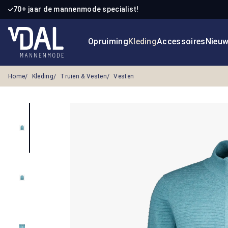
70+ jaar de mannenmode specialist!
 naar de hoofdinhoud
Ga naar de zoekopdracht
Ga naar de hoofdnavigatie
Opruiming
Kleding
Accessoires
Nieu
Home
Kleding
Truien & Vesten
Vesten
Afbeeldingengalerij overslaan