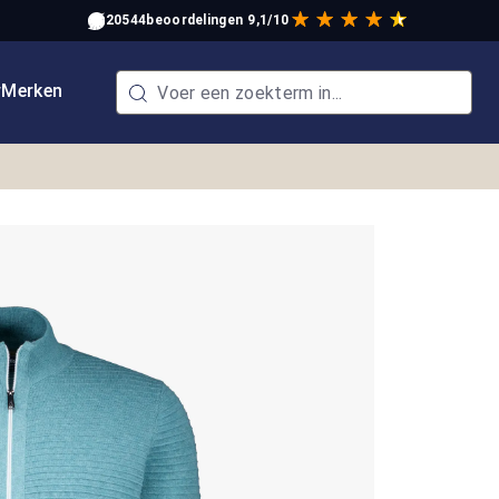
20544
beoordelingen
9,1/10
w
Merken