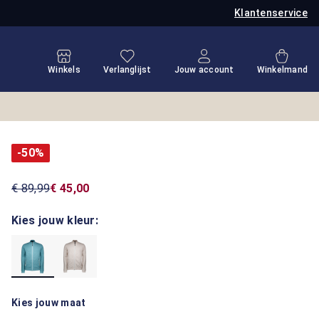
Klantenservice
Je hebt 0 items op je verlanglijstje
Winkel
Winkels
Verlanglijst
Jouw account
Winkelmand
-50%
€ 89,99
€ 45,00
Kies jouw kleur:
Kies jouw maat