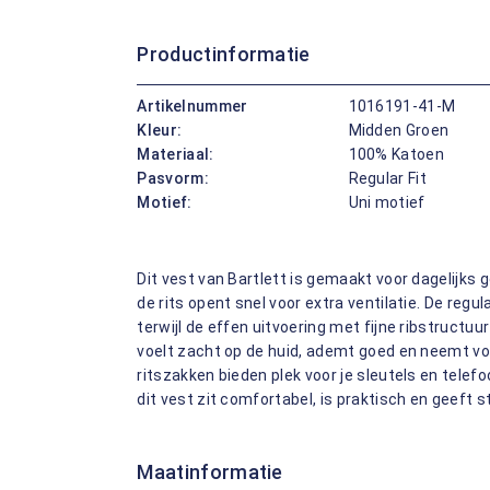
Productinformatie
Artikelnummer
1016191-41-M
Kleur:
Midden Groen
Materiaal:
100% Katoen
Pasvorm:
Regular Fit
Motief:
Uni motief
Dit vest van Bartlett is gemaakt voor dagelijks
de rits opent snel voor extra ventilatie. De regu
terwijl de effen uitvoering met fijne ribstructu
voelt zacht op de huid, ademt goed en neemt voch
ritszakken bieden plek voor je sleutels en telef
dit vest zit comfortabel, is praktisch en geef
Maatinformatie