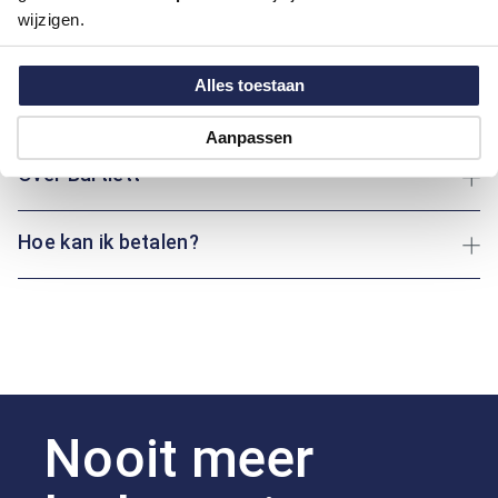
wijzigen.
Pasvorm:
Regular Fit
Motief:
Grafisch motief
Alles toestaan
Maatinformatie
Aanpassen
Over Bartlett
Hoe kan ik betalen?
Nooit meer