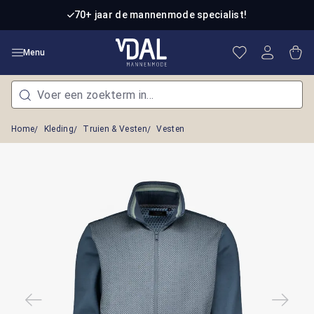
Ga naar de hoofdinhoud
70+ jaar de mannenmode specialist!
Je hebt 0 item
Win
Menu
Home
Kleding
Truien & Vesten
Vesten
Afbeeldingengalerij overslaan