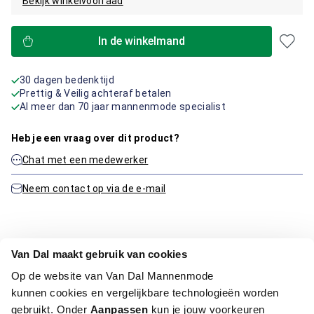
Bekijk winkelvoorraad
In de winkelmand
30 dagen bedenktijd
Prettig & Veilig achteraf betalen
Al meer dan 70 jaar mannenmode specialist
Heb je een vraag over dit product?
Chat met een medewerker
Neem contact op via de e-mail
Productinformatie
Van Dal maakt gebruik van cookies
Op de website van Van Dal Mannenmode
Artikelnummer
1016130-21-2XL
kunnen cookies en vergelijkbare technologieën worden
Kleur:
Midden Blauw
gebruikt. Onder
Aanpassen
kun je jouw voorkeuren
Materiaal:
60% Katoen / 40% Polyester