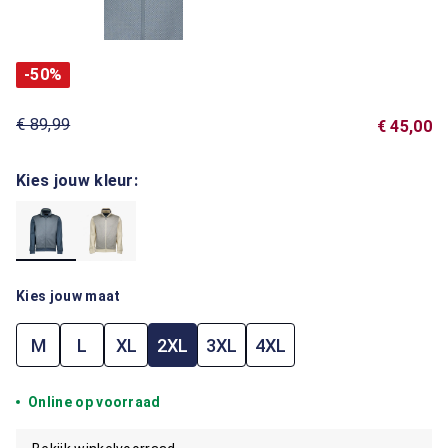
-50%
€ 89,99
€ 45,00
Kies jouw kleur:
Kies jouw maat
M
L
XL
2XL
3XL
4XL
Online op voorraad