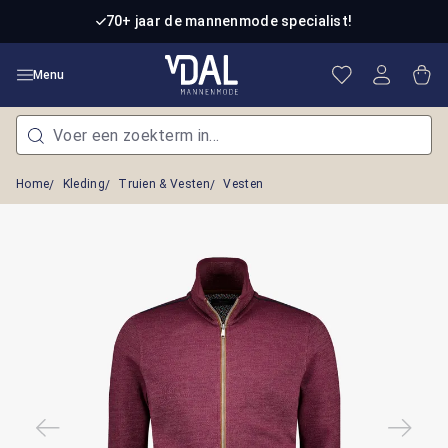
Ga naar de hoofdinhoud
70+ jaar de mannenmode specialist!
Je hebt 0 item
Win
Menu
Home
Kleding
Truien & Vesten
Vesten
Afbeeldingengalerij overslaan