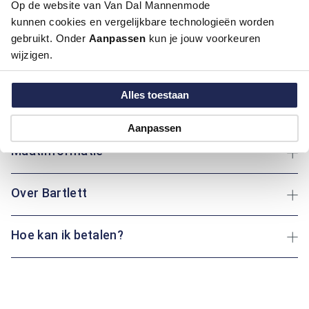
Op de website van Van Dal Mannenmode
Dit vest van Bartlett met gebreid motief combineert stijl met
kunnen cookies en vergelijkbare technologieën worden
functionaliteit. Gemaakt van een mix van katoen en polyester
biedt het vest een comfortabele pasvorm en een duurzame
gebruikt. Onder
Aanpassen
kun je jouw voorkeuren
kwaliteit. De regular fit en klassieke boord zorgen voor een
wijzigen.
verzorgde uitstraling, terwijl de twee steekzakken met
ritssluiting praktisch zijn voor het opbergen van kleine
Alles toestaan
spullen. Verkrijgbaar in de kleuren blauw en rood – ideaal voor
elke dag.
Aanpassen
Maatinformatie
Over Bartlett
Hoe kan ik betalen?