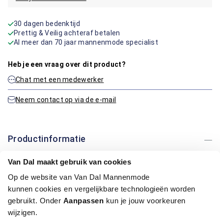
30 dagen bedenktijd
Prettig & Veilig achteraf betalen
Al meer dan 70 jaar mannenmode specialist
Heb je een vraag over dit product?
Chat met een medewerker
Neem contact op via de e-mail
Productinformatie
Van Dal maakt gebruik van cookies
Artikelnummer
1015746-40-S
Kleur:
Groen
Op de website van Van Dal Mannenmode
Materiaal:
0%, 100% Katoen
kunnen cookies en vergelijkbare technologieën worden
Pasvorm:
Regular Fit
gebruikt. Onder
Aanpassen
kun je jouw voorkeuren
Motief:
Uni motief
wijzigen.