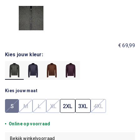
€ 69,99
Kies jouw kleur:
Kies jouw maat
S
M
L
XL
2XL
3XL
4XL
(Deze optie is momenteel niet beschikbaar.)
(Deze optie is momenteel niet beschikbaar.)
(Deze optie is momenteel niet beschikbaar.)
(Deze optie is momenteel niet beschik
(Deze optie is mom
Online op voorraad
Bekijk winkelvoorraad