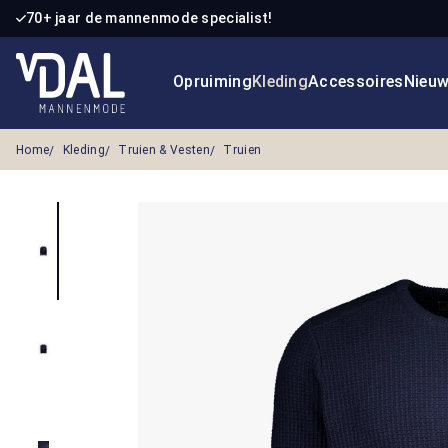
70+ jaar de mannenmode specialist!
 naar de hoofdinhoud
Ga naar de zoekopdracht
Ga naar de hoofdnavigatie
Opruiming
Kleding
Accessoires
Nieu
Home
Kleding
Truien & Vesten
Truien
Afbeeldingengalerij overslaan