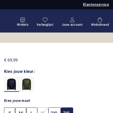
Klantenservice
Je hebt 0 items op je verlanglijstje
Winkel
Winkels
Verlanglijst
Jouw account
Winkelmand
€ 69,99
Kies jouw kleur:
Kies jouw maat