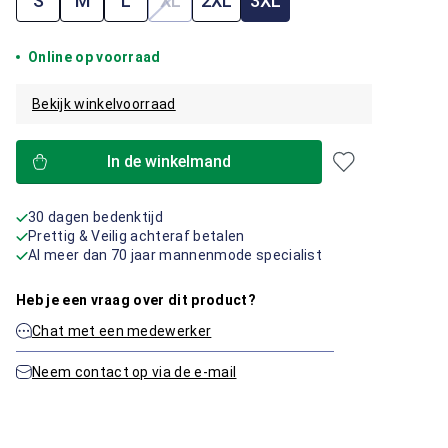
S
M
L
XL
2XL
3XL
(Deze optie is momenteel niet beschik
Online op voorraad
Bekijk winkelvoorraad
In de winkelmand
30 dagen bedenktijd
Prettig & Veilig achteraf betalen
Al meer dan 70 jaar mannenmode specialist
Heb je een vraag over dit product?
Chat met een medewerker
Neem contact op via de e-mail