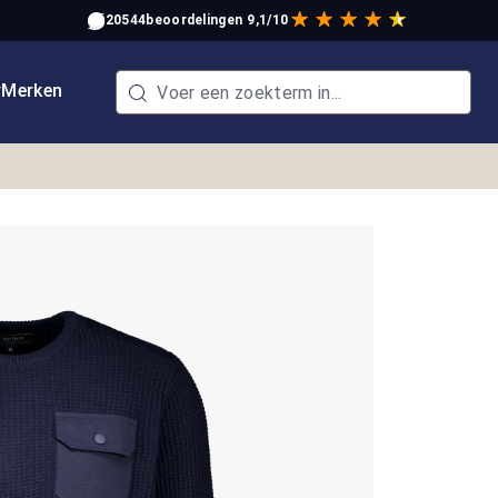
20544
beoordelingen
9,1/10
w
Merken