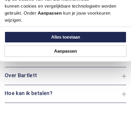
kunnen cookies en vergelijkbare technologieën worden
Deze trui van Bartlett biedt een perfecte combinatie van
gebruikt. Onder
Aanpassen
kun je jouw voorkeuren
comfort en stijl. Met een ronde hals en lange mouwen is deze
wijzigen.
trui ideaal voor elke gelegenheid. De regular fit pasvorm zorgt
voor een aangename en ontspannen uitstraling. Of je nu een
wandeling maakt of gezellig thuis bent: dit kledingstuk houdt
Alles toestaan
je altijd warm en comfortabel.
Aanpassen
Maatinformatie
Over Bartlett
Hoe kan ik betalen?