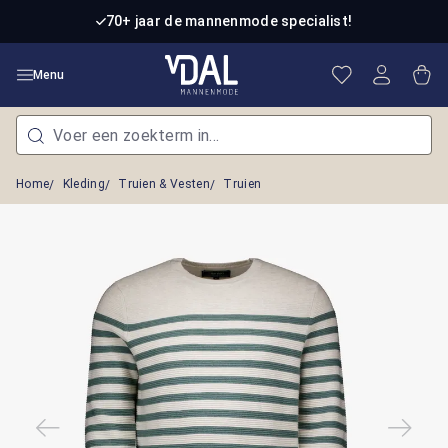
Ga naar de hoofdinhoud
70+ jaar de mannenmode specialist!
Je hebt 0 item
Win
Menu
Home
Kleding
Truien & Vesten
Truien
Afbeeldingengalerij overslaan