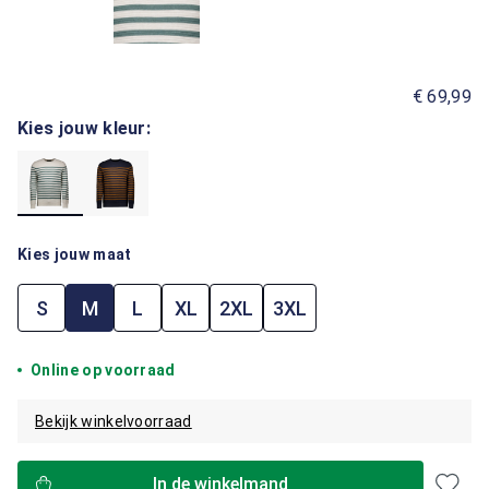
€ 69,99
Kies jouw kleur:
Kies jouw maat
S
M
L
XL
2XL
3XL
Online op voorraad
Bekijk winkelvoorraad
In de winkelmand