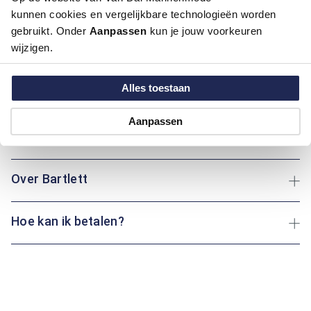
kunnen cookies en vergelijkbare technologieën worden
Deze trui van Bartlett biedt een perfecte combinatie van
gebruikt. Onder
Aanpassen
kun je jouw voorkeuren
comfort en stijl. Met een ronde hals en lange mouwen is deze
wijzigen.
trui ideaal voor elke gelegenheid. De regular fit pasvorm zorgt
voor een aangename en ontspannen uitstraling. Of je nu een
wandeling maakt of gezellig thuis bent: dit kledingstuk houdt
Alles toestaan
je altijd warm en comfortabel.
Aanpassen
Maatinformatie
Over Bartlett
Hoe kan ik betalen?