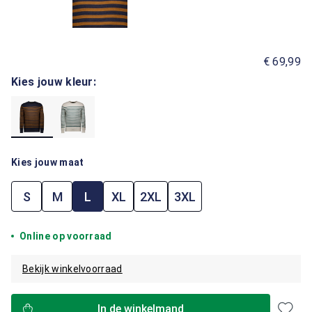
€ 69,99
Kies jouw kleur:
Kies jouw maat
S
M
L
XL
2XL
3XL
Online op voorraad
Bekijk winkelvoorraad
In de winkelmand