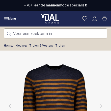
Ga naar de hoofdinhoud
70+ jaar de mannenmode specialist!
Je hebt 0 item
Win
Menu
Home
Kleding
Truien & Vesten
Truien
Afbeeldingengalerij overslaan