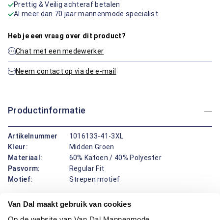
Prettig & Veilig achteraf betalen
Al meer dan 70 jaar mannenmode specialist
Heb je een vraag over dit product?
Chat met een medewerker
Neem contact op via de e-mail
Productinformatie
Artikelnummer
1016133-41-3XL
Kleur:
Midden Groen
Materiaal:
60% Katoen / 40% Polyester
Pasvorm:
Regular Fit
Motief:
Strepen motief
Van Dal maakt gebruik van cookies
Deze trui van Bartlett combineert een regular fit pasvorm
met een gestreept patroon, wat zorgt voor een levendige
Op de website van Van Dal Mannenmode