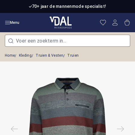
Ga naar de hoofdinhoud
70+ jaar de mannenmode specialist!
Je hebt 0 item
Win
Menu
Home
Kleding
Truien & Vesten
Truien
Afbeeldingengalerij overslaan