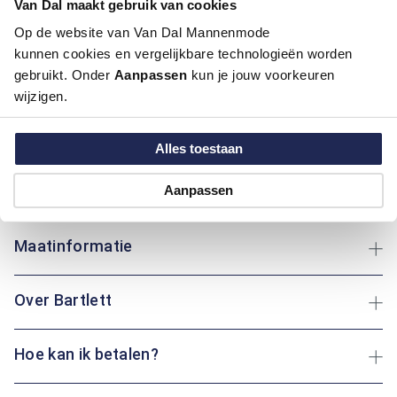
Van Dal maakt gebruik van cookies
Motief:
Strepen motief
Op de website van Van Dal Mannenmode
kunnen cookies en vergelijkbare technologieën worden
Deze trui van Bartlett heeft een regular fit pasvorm, gemaakt
gebruikt. Onder
Aanpassen
kun je jouw voorkeuren
van katoen en polyester. De gestreepte print geeft het
wijzigen.
kledingstuk een speelse uitstraling. Katoen zorgt voor
ademend comfort, terwijl polyester bijdraagt aan
duurzaamheid. Ideaal voor dagelijks gebruik en gemakkelijk te
Alles toestaan
combineren met andere kledingstukken. Of je nu een
wandeling maakt of thuis ontspant: deze trui biedt altijd
Aanpassen
comfort en warmte.
Maatinformatie
Over Bartlett
Hoe kan ik betalen?