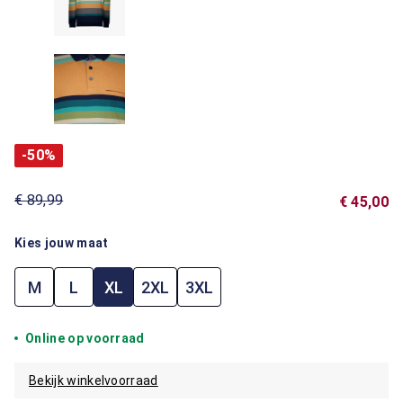
-50%
€ 89,99
€ 45,00
Kies jouw maat
M
L
XL
2XL
3XL
Online op voorraad
Bekijk winkelvoorraad