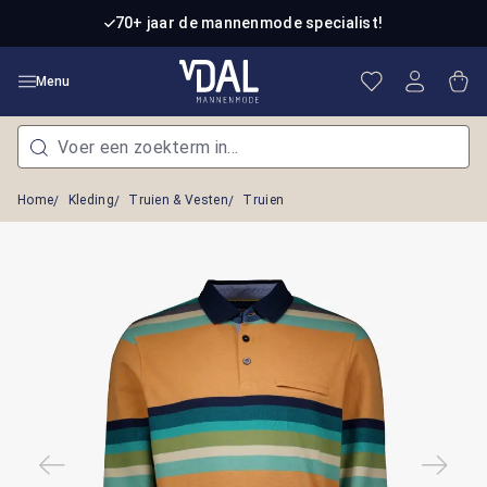
Ga naar de hoofdinhoud
70+ jaar de mannenmode specialist!
Je hebt 0 item
Win
Menu
Home
Kleding
Truien & Vesten
Truien
Afbeeldingengalerij overslaan