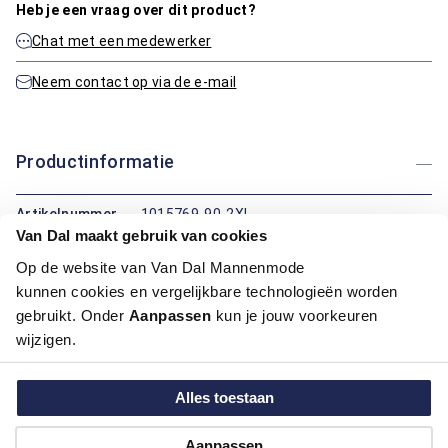
Heb je een vraag over dit product?
Chat met een medewerker
Neem contact op via de e-mail
Productinformatie
Artikelnummer
1015769-90-2XL
Van Dal maakt gebruik van cookies
Kleur:
Rood
Op de website van Van Dal Mannenmode
Maatinformatie
kunnen cookies en vergelijkbare technologieën worden
gebruikt. Onder
Aanpassen
kun je jouw voorkeuren
wijzigen.
Over Bartlett
Alles toestaan
Hoe kan ik betalen?
Aanpassen