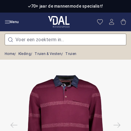
Ga naar de hoofdinhoud
70+ jaar de mannenmode specialist!
Je hebt 0 item
Win
Menu
Home
Kleding
Truien & Vesten
Truien
Afbeeldingengalerij overslaan