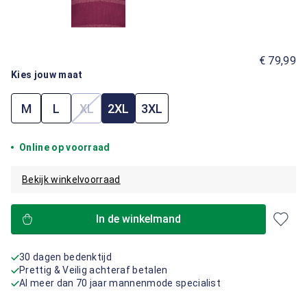
€ 79,99
Kies jouw maat
M
L
XL
2XL
3XL
(Deze optie is momenteel niet beschikbaar.)
Online op voorraad
Bekijk winkelvoorraad
In de winkelmand
30 dagen bedenktijd
Prettig & Veilig achteraf betalen
Al meer dan 70 jaar mannenmode specialist