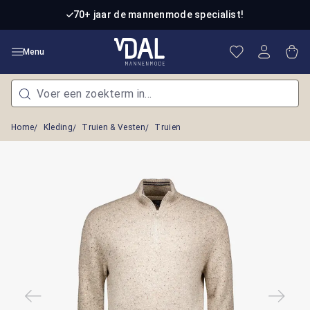
Ga naar de hoofdinhoud
70+ jaar de mannenmode specialist!
Je hebt 0 item
Win
Menu
Home
Kleding
Truien & Vesten
Truien
Afbeeldingengalerij overslaan