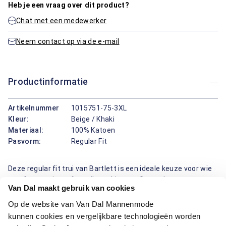
Heb je een vraag over dit product?
Chat met een medewerker
Neem contact op via de e-mail
Productinformatie
Artikelnummer
1015751-75-3XL
Kleur:
Beige / Khaki
Materiaal:
100% Katoen
Pasvorm:
Regular Fit
Deze regular fit trui van Bartlett is een ideale keuze voor wie
comfort en uitstraling wil combineren. Gemaakt van een
Van Dal maakt gebruik van cookies
katoen, biedt deze trui zowel warmte als ademend vermogen.
De effen beige kleur zorgt voor een rustige, veelzijdige
Op de website van Van Dal Mannenmode
uitstraling die gemakkelijk te combineren is. De trui is
kunnen cookies en vergelijkbare technologieën worden
voorzien van een klassieke boord met ritssluiting, wat hem