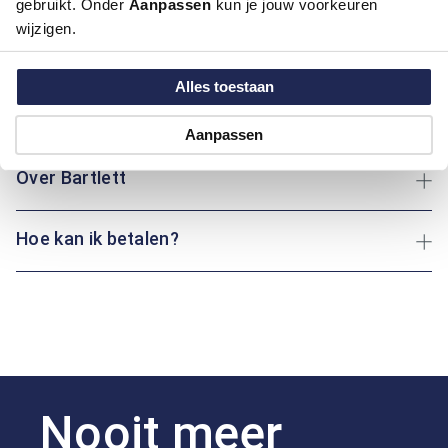
gebruikt. Onder
Aanpassen
kun je jouw voorkeuren
een sportieve én verzorgde touch geeft. Perfect voor frisse
wijzigen.
dagen, of om stijlvol laagjes te dragen. Een tijdloze
toevoeging aan iedere garderobe.
Alles toestaan
Maatinformatie
Aanpassen
Over Bartlett
Hoe kan ik betalen?
Nooit meer