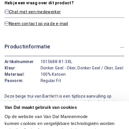
Heb je een vraag over dit product?
Chat met een medewerker
Neem contact op via de e-mail
Productinformatie
Artikelnummer
1015688-81-3XL
Kleur:
Donker Geel - Oker, Donker Geel / Oker, Geel
Materiaal:
100% Katoen
Pasvorm:
Regular Fit
Deze beige trui van Bartlett is een tijdloze aanvulling op
iedere herengarderobe. Het gebreide motief geeft de trui een
Van Dal maakt gebruik van cookies
klassieke uitstraling, terwijl de ronde boord met rits zorgt
voor een eigentijdse touch. Gemaakt van 100% katoen, voelt
Op de website van Van Dal Mannenmode
de trui comfortabel aan op de huid en is hij ademend genoeg
kunnen cookies en vergelijkbare technologieën worden
voor dagelijks gebruik. Dankzij de regular fit pasvorm sluit de