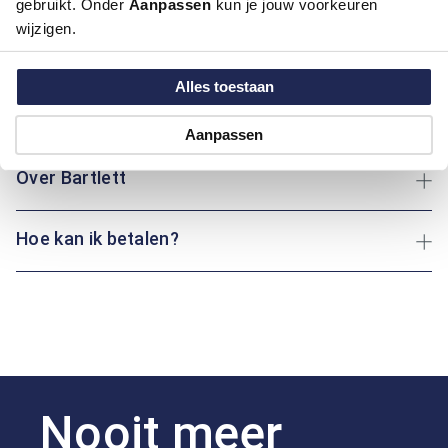
gebruikt. Onder
Aanpassen
kun je jouw voorkeuren
trui mooi aan zonder te strak te zitten – perfect voor een
wijzigen.
verzorgde, ontspannen look. Combineer met een overhemd of
draag hem los voor een casual outfit met klasse.
Alles toestaan
Maatinformatie
Aanpassen
Over Bartlett
Hoe kan ik betalen?
Nooit meer