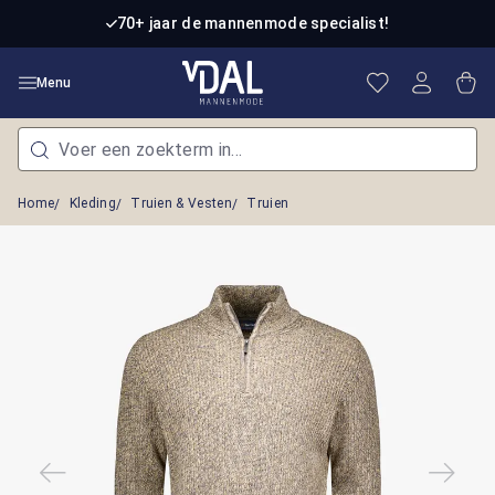
Ga naar de hoofdinhoud
70+ jaar de mannenmode specialist!
Je hebt 0 item
Win
Menu
Home
Kleding
Truien & Vesten
Truien
Afbeeldingengalerij overslaan