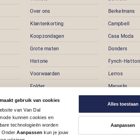
Over ons
Berkelmans
Klantenkorting
Campbell
Koopzondagen
Casa Moda
Grote maten
Donders
Historie
Fynch-Hatton
Voorwaarden
Lerros
Folder
Marvelis
Pers
Pioneer
 maakt gebruik van cookies
Alles toestaan
ebsite van Van Dal
Prijspuzzel
ode kunnen cookies en
Vacatures
kbare technologieën worden
Aanpassen
t. Onder
Aanpassen
kun je jouw
en wijzigen.