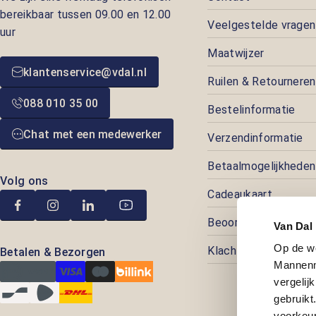
bereikbaar tussen 09.00 en 12.00
Veelgestelde vragen
uur
Maatwijzer
klantenservice@vdal.nl
Ruilen & Retourneren
088 010 35 00
Bestelinformatie
Chat met een medewerker
Verzendinformatie
Betaalmogelijkheden
Volg ons
Cadeaukaart
Beoordelingen
Van Dal
Op de w
Klachtenafhandeling
Betalen & Bezorgen
Mannenm
vergelij
gebruik
voorkeur