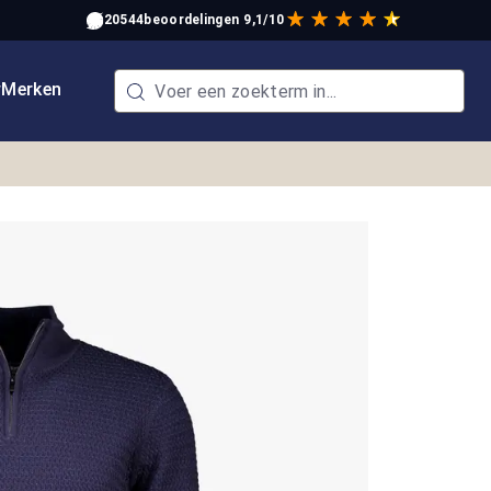
20544
beoordelingen
9,1/10
w
Merken