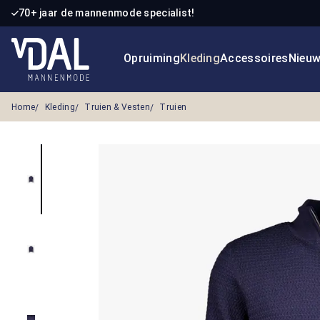
70+ jaar de mannenmode specialist!
 naar de hoofdinhoud
Ga naar de zoekopdracht
Ga naar de hoofdnavigatie
Opruiming
Kleding
Accessoires
Nieu
Home
Kleding
Truien & Vesten
Truien
Afbeeldingengalerij overslaan