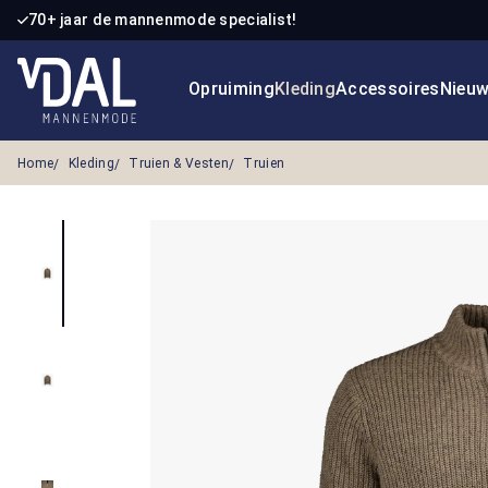
70+ jaar de mannenmode specialist!
 naar de hoofdinhoud
Ga naar de zoekopdracht
Ga naar de hoofdnavigatie
Opruiming
Kleding
Accessoires
Nieu
Home
Kleding
Truien & Vesten
Truien
Afbeeldingengalerij overslaan