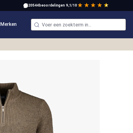
20544
beoordelingen
9,1/10
w
Merken