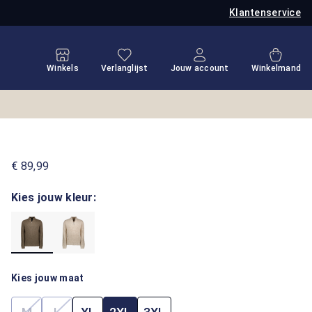
Klantenservice
Je hebt 0 items op je verlanglijstje
Winkel
Winkels
Verlanglijst
Jouw account
Winkelmand
€ 89,99
Kies jouw kleur:
Kies jouw maat