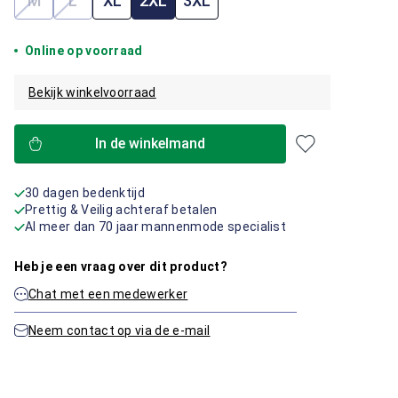
M
L
XL
2XL
3XL
(Deze optie is momenteel niet beschikbaar.)
(Deze optie is momenteel niet beschikbaar.)
Online op voorraad
Bekijk winkelvoorraad
In de winkelmand
30 dagen bedenktijd
Prettig & Veilig achteraf betalen
Al meer dan 70 jaar mannenmode specialist
Heb je een vraag over dit product?
Chat met een medewerker
Neem contact op via de e-mail