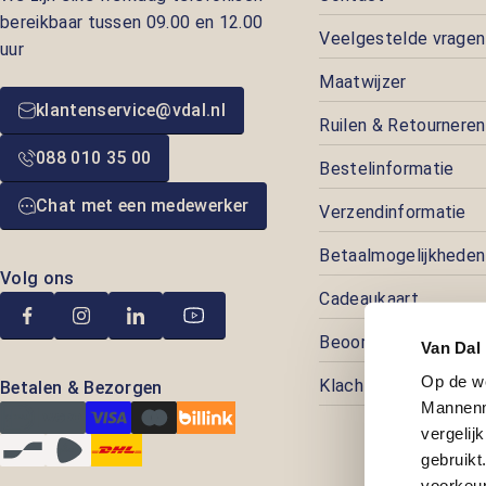
bereikbaar tussen 09.00 en 12.00
Veelgestelde vragen
uur
Maatwijzer
klantenservice@vdal.nl
Ruilen & Retourneren
088 010 35 00
Bestelinformatie
Chat met een medewerker
Verzendinformatie
Betaalmogelijkheden
Volg ons
Cadeaukaart
Beoordelingen
Van Dal
Op de w
Klachtenafhandeling
Betalen & Bezorgen
Mannenm
vergelij
gebruik
voorkeur