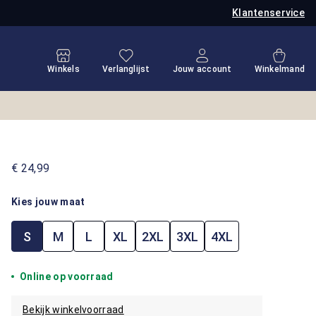
Klantenservice
Je hebt 0 items op je verlanglijstje
Winkel
Winkels
Verlanglijst
Jouw account
Winkelmand
€ 24,99
Kies jouw maat
S
M
L
XL
2XL
3XL
4XL
Online op voorraad
Bekijk winkelvoorraad