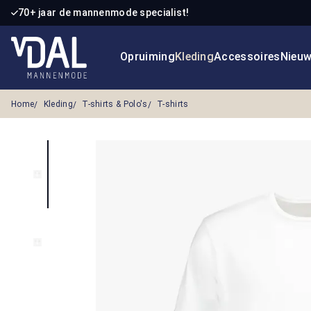
70+ jaar de mannenmode specialist!
 naar de hoofdinhoud
Ga naar de zoekopdracht
Ga naar de hoofdnavigatie
Opruiming
Kleding
Accessoires
Nieu
Home
Kleding
T-shirts & Polo's
T-shirts
Afbeeldingengalerij overslaan