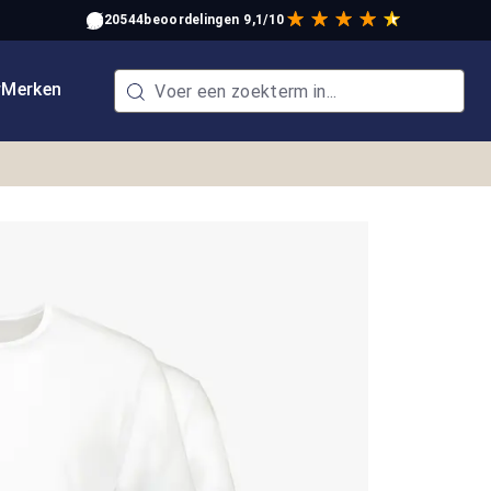
20544
beoordelingen
9,1/10
w
Merken