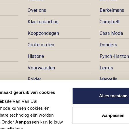
Over ons
Berkelmans
Klantenkorting
Campbell
Koopzondagen
Casa Moda
Grote maten
Donders
Historie
Fynch-Hatton
Voorwaarden
Lerros
Folder
Marvelis
Pers
Pioneer
 maakt gebruik van cookies
Alles toestaan
ebsite van Van Dal
Prijspuzzel
ode kunnen cookies en
Vacatures
kbare technologieën worden
Aanpassen
t. Onder
Aanpassen
kun je jouw
en wijzigen.