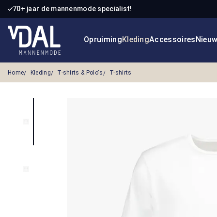
70+ jaar de mannenmode specialist!
 naar de hoofdinhoud
Ga naar de zoekopdracht
Ga naar de hoofdnavigatie
Opruiming
Kleding
Accessoires
Nieu
Home
Kleding
T-shirts & Polo's
T-shirts
Afbeeldingengalerij overslaan