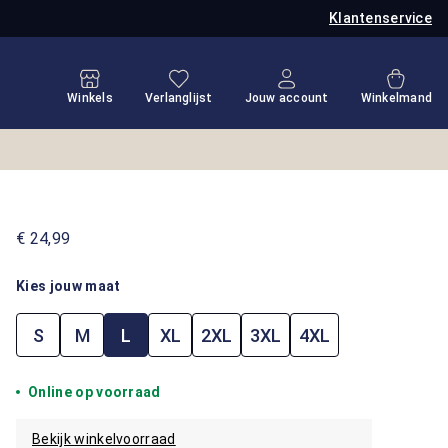
Klantenservice
Je hebt 0 items op je verlanglijstje
Winkel
Winkels
Verlanglijst
Jouw account
Winkelmand
€ 24,99
Kies jouw maat
S
M
L
XL
2XL
3XL
4XL
Online op voorraad
Bekijk winkelvoorraad