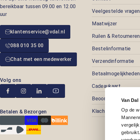
bereikbaar tussen 09.00 en 12.00
Veelgestelde vragen
uur
Maatwijzer
klantenservice@vdal.nl
Ruilen & Retourneren
088 010 35 00
Bestelinformatie
Chat met een medewerker
Verzendinformatie
Betaalmogelijkheden
Volg ons
Cadeaukaart
Beoordelingen
Van Dal
Op de w
Klachtenafhandeling
Betalen & Bezorgen
Mannenm
vergelij
gebruik
voorkeur