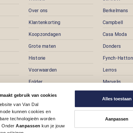
Over ons
Berkelmans
Klantenkorting
Campbell
Koopzondagen
Casa Moda
Grote maten
Donders
Historie
Fynch-Hatton
Voorwaarden
Lerros
Folder
Marvelis
Pers
Pioneer
 maakt gebruik van cookies
Alles toestaan
ebsite van Van Dal
Prijspuzzel
ode kunnen cookies en
Vacatures
kbare technologieën worden
Aanpassen
t. Onder
Aanpassen
kun je jouw
en wijzigen.