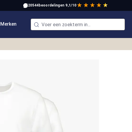
20544
beoordelingen
9,1/10
w
Merken