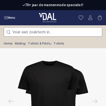
Ga naar de hoofdinhoud
70+ jaar de mannenmode specialist!
Je hebt 0 item
Win
Menu
Home
Kleding
T-shirts & Polo's
T-shirts
Afbeeldingengalerij overslaan