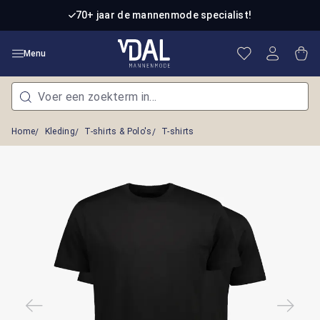
Ga naar de hoofdinhoud
70+ jaar de mannenmode specialist!
Je hebt 0 item
Win
Menu
Home
Kleding
T-shirts & Polo's
T-shirts
Afbeeldingengalerij overslaan