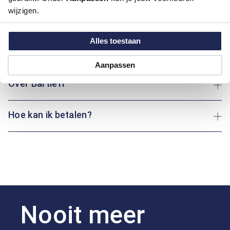
wijzigen.
Artikelnummer
1016368-20-40
Kleur:
Blauw/Navy
Alles toestaan
Maatinformatie
Aanpassen
Over Bartlett
Hoe kan ik betalen?
Nooit meer