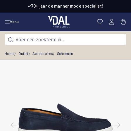
Ga naar de hoofdinhoud
70+ jaar de mannenmode specialist!
Je hebt 0 item
Win
Menu
Home
Outlet
Accessoires
Schoenen
Afbeeldingengalerij overslaan