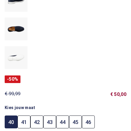
-50%
€ 99,99
€ 50,00
Kies jouw maat
40
41
42
43
44
45
46