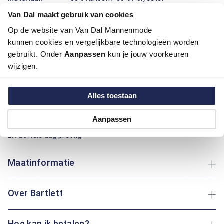
Pasvorm:
Regular Fit
Van Dal maakt gebruik van cookies
Motief:
Natuur elementen motief
Op de website van Van Dal Mannenmode
kunnen cookies en vergelijkbare technologieën worden
Deze polo van Bartlett draagt prettig en ziet er verzorgd uit.
gebruikt. Onder
Aanpassen
kun je jouw voorkeuren
De regular fit pasvorm geeft een fijne bewegingsruimte en
wijzigen.
valt mooi recht. De mix van katoen en polyester voelt zacht
aan, ademt goed en blijft langer in vorm, ideaal voor dagen
waarop je veel onderweg bent. De natuurprint met
Alles toestaan
palmbomen geeft een frisse, rustige uitstraling, terwijl de
knoopsluiting en de nette kraag het geheel praktisch maken.
Aanpassen
Of je nu een rondje loopt of rustig op het terras zit: deze polo
zit de hele dag prettig.
Maatinformatie
Over Bartlett
Hoe kan ik betalen?