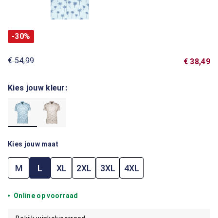
-30%
€ 54,99
€ 38,49
Kies jouw kleur:
Kies jouw maat
M
L
XL
2XL
3XL
4XL
Online op voorraad