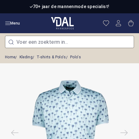
Ga naar de hoofdinhoud
70+ jaar de mannenmode specialist!
Je hebt 0 item
Win
Menu
Home
Kleding
T-shirts & Polo's
Polo's
Afbeeldingengalerij overslaan