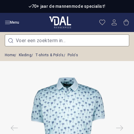
Ga naar de hoofdinhoud
70+ jaar de mannenmode specialist!
Je hebt 0 item
Win
Menu
Home
Kleding
T-shirts & Polo's
Polo's
Afbeeldingengalerij overslaan