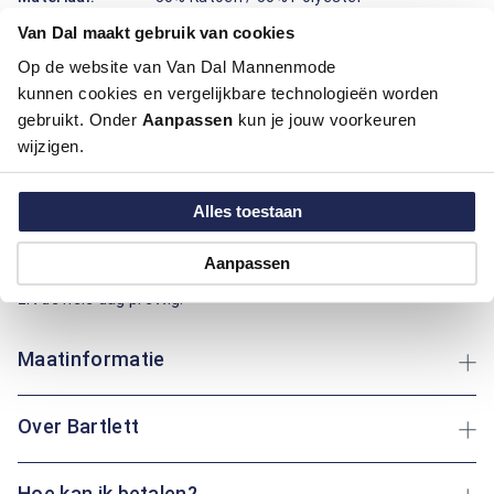
Pasvorm:
Regular Fit
Van Dal maakt gebruik van cookies
Motief:
Natuur elementen motief
Op de website van Van Dal Mannenmode
kunnen cookies en vergelijkbare technologieën worden
Deze polo van Bartlett draagt prettig en ziet er verzorgd uit.
gebruikt. Onder
Aanpassen
kun je jouw voorkeuren
De regular fit pasvorm geeft een fijne bewegingsruimte en
wijzigen.
valt mooi recht. De mix van katoen en polyester voelt zacht
aan, ademt goed en blijft langer in vorm, ideaal voor dagen
waarop je veel onderweg bent. De natuurprint met
Alles toestaan
palmbomen geeft een frisse, rustige uitstraling, terwijl de
knoopsluiting en de nette kraag het geheel praktisch maken.
Aanpassen
Of je nu een rondje loopt of rustig op het terras zit: deze polo
zit de hele dag prettig.
Maatinformatie
Over Bartlett
Hoe kan ik betalen?