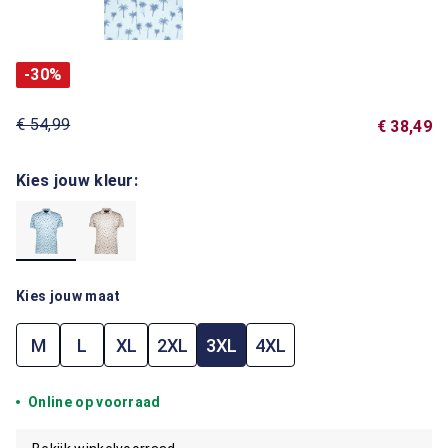
-30%
€ 54,99
€ 38,49
Kies jouw kleur:
Kies jouw maat
M
L
XL
2XL
3XL
4XL
Online op voorraad