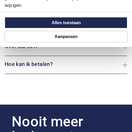
wijzigen.
Pasvorm:
Regular Fit
Motief:
Natuur elementen motief
Alles toestaan
Maatinformatie
Aanpassen
Over Bartlett
Hoe kan ik betalen?
Nooit meer