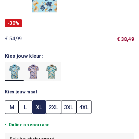
-30%
€ 54,99
€ 38,49
Kies jouw kleur:
Kies jouw maat
M
L
XL
2XL
3XL
4XL
Online op voorraad