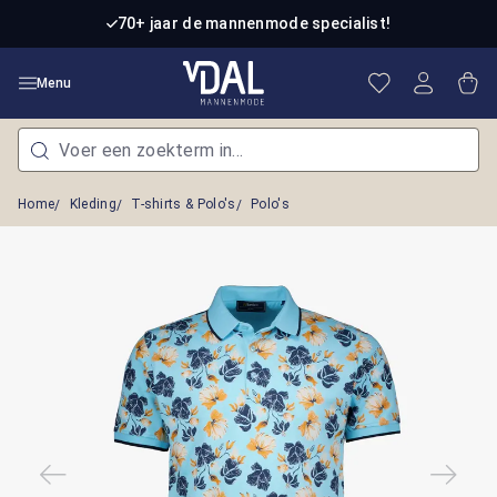
Ga naar de hoofdinhoud
70+ jaar de mannenmode specialist!
Je hebt 0 item
Win
Menu
Home
Kleding
T-shirts & Polo's
Polo's
Afbeeldingengalerij overslaan