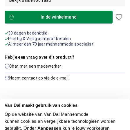
Bekijk winkelvoorraad
In de winkelmand
30 dagen bedenktijd
Prettig & Veilig achteraf betalen
Al meer dan 70 jaar mannenmode specialist
Heb je een vraag over dit product?
Chat met een medewerker
Neem contact op via de e-mail
Productinformatie
Van Dal maakt gebruik van cookies
Op de website van Van Dal Mannenmode
Artikelnummer
1016316-22-XL
kunnen cookies en vergelijkbare technologieën worden
Kleur:
Licht Blauw
gebruikt. Onder
Aanpassen
kun je jouw voorkeuren
Materiaal:
95% Katoen / 5% Lycra