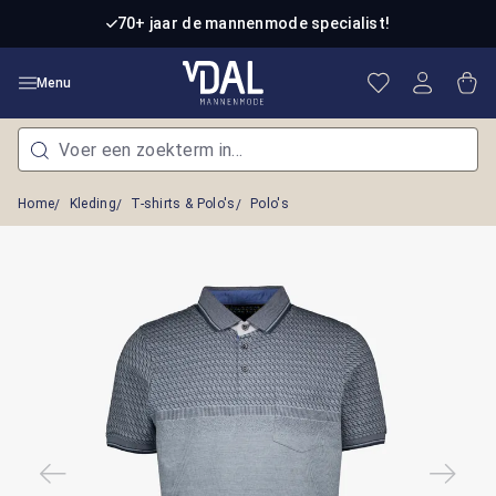
Ga naar de hoofdinhoud
70+ jaar de mannenmode specialist!
Je hebt 0 item
Win
Menu
Home
Kleding
T-shirts & Polo's
Polo's
Afbeeldingengalerij overslaan