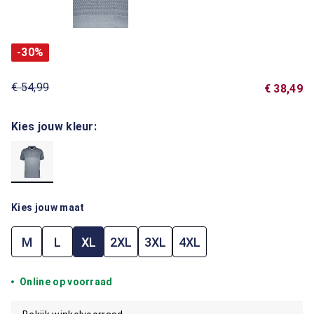
-30%
€ 54,99
€ 38,49
Kies jouw kleur:
Kies jouw maat
M
L
XL
2XL
3XL
4XL
Online op voorraad