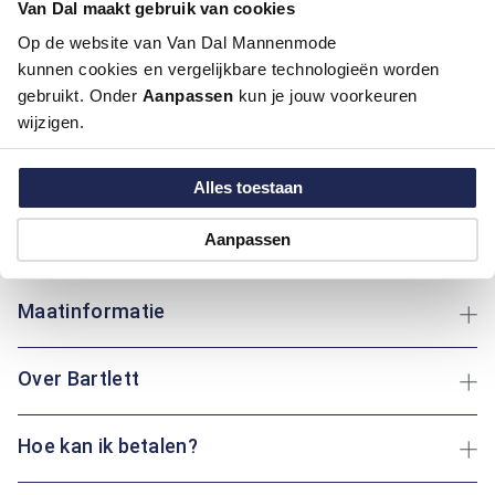
Van Dal maakt gebruik van cookies
Pasvorm:
Regular Fit
Op de website van Van Dal Mannenmode
Motief:
Grafisch motief
kunnen cookies en vergelijkbare technologieën worden
gebruikt. Onder
Aanpassen
kun je jouw voorkeuren
Deze polo van Bartlett combineert comfort en stijl met zijn
wijzigen.
regular fit pasvorm en grafisch motief. Gemaakt van katoen
en elastaan, biedt het ademend vermogen en flexibiliteit,
ideaal voor dagelijks gebruik. Het grafische patroon geeft een
Alles toestaan
unieke uitstraling die elke dag speciaal maakt. Of je nu een
wandeling maakt of ontspant thuis: dit kledingstuk biedt
Aanpassen
altijd comfort.
Maatinformatie
Over Bartlett
Hoe kan ik betalen?