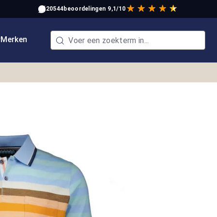
20544
beoordelingen
9,1/10
w
Merken