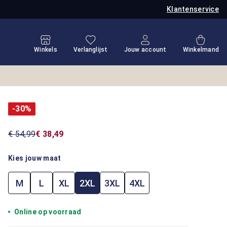
Klantenservice
Je hebt 0 items op je verlanglijstje
Winkel
Winkels
Verlanglijst
Jouw account
Winkelmand
-30%
€ 54,99
€ 38,49
Kies jouw maat
M
L
XL
2XL
3XL
4XL
Online op voorraad