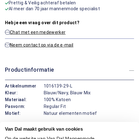
Prettig & Veilig achteraf betalen
Al meer dan 70 jaar mannenmode specialist
Heb je een vraag over dit product?
Chat met een medewerker
Neem contact op via de e-mail
Productinformatie
Artikelnummer
1016139-29-L
Kleur:
Blauw/Navy, Blauw Mix
Materiaal:
100% Katoen
Pasvorm:
Regular Fit
Motief:
Natuur elementen motief
Van Dal maakt gebruik van cookies
Deze polo van Bartlett draagt prettig en ziet er fris uit. De
regular fit pasvorm valt recht en geeft fijne bewegingsruimte,
Op de website van Van Dal Mannenmode