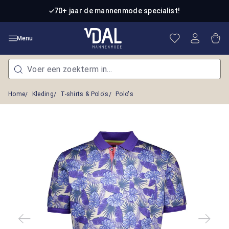
Ga naar de hoofdinhoud
70+ jaar de mannenmode specialist!
Je hebt 0 item
Win
Menu
Home
Kleding
T-shirts & Polo's
Polo's
Afbeeldingengalerij overslaan