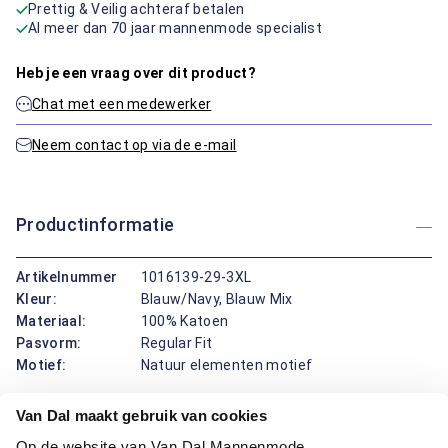
Prettig & Veilig achteraf betalen
Al meer dan 70 jaar mannenmode specialist
Heb je een vraag over dit product?
Chat met een medewerker
Neem contact op via de e-mail
Productinformatie
Artikelnummer
1016139-29-3XL
Kleur:
Blauw/Navy, Blauw Mix
Materiaal:
100% Katoen
Pasvorm:
Regular Fit
Motief:
Natuur elementen motief
Van Dal maakt gebruik van cookies
Deze polo van Bartlett draagt prettig en ziet er fris uit. De
regular fit pasvorm valt recht en geeft fijne bewegingsruimte,
Op de website van Van Dal Mannenmode