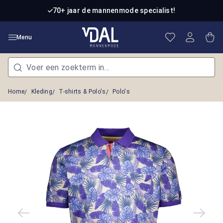
Ga naar de hoofdinhoud
70+ jaar de mannenmode specialist!
Je hebt 0 item
Win
Menu
Home
Kleding
T-shirts & Polo's
Polo's
Afbeeldingengalerij overslaan