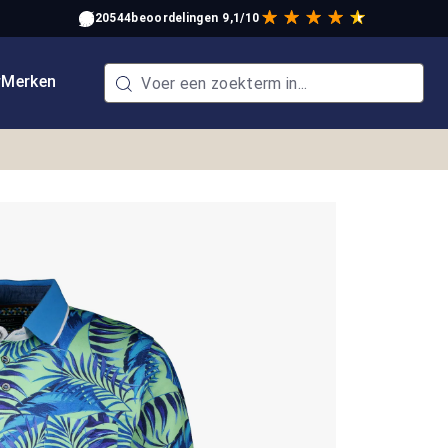
20544
beoordelingen
9,1/10
w
Merken