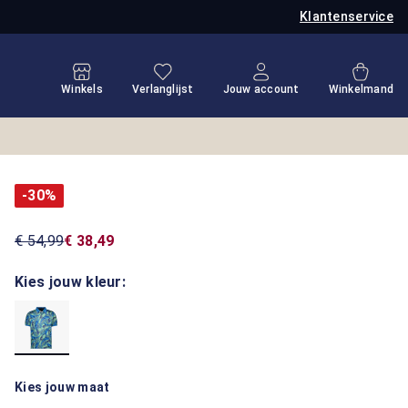
Klantenservice
Je hebt 0 items op je verlanglijstje
Winkel
Winkels
Verlanglijst
Jouw account
Winkelmand
-30%
€ 54,99
€ 38,49
Kies jouw kleur:
Kies jouw maat