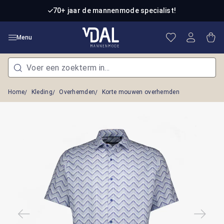
Ga naar de hoofdinhoud
70+ jaar de mannenmode specialist!
Je hebt 0 item
Win
Menu
Home
Kleding
Overhemden
Korte mouwen overhemden
Afbeeldingengalerij overslaan