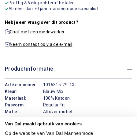
Prettig & Veilig achteraf betalen
Al meer dan 70 jaar mannenmode specialist
Heb je een vraag over dit product?
Chat met een medewerker
Neem contact op via de e-mail
Productinformatie
Artikelnummer
1016315-29-4XL
Kleur:
Blauw Mix
Materiaal:
100% Katoen
Pasvorm:
Regular Fit
Motief:
All over motief
Van Dal maakt gebruik van cookies
Dit overhemd met korte mouwen van Bartlett draagt prettig
Op de website van Van Dal Mannenmode
door het Katoen, dat zacht aanvoelt, goed ademt en makkelijk