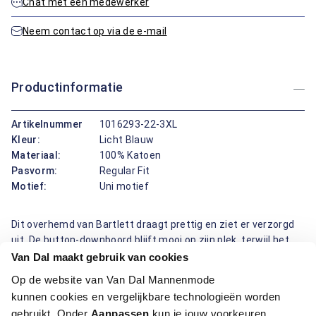
Chat met een medewerker
Neem contact op via de e-mail
Productinformatie
Artikelnummer
1016293-22-3XL
Kleur:
Licht Blauw
Materiaal:
100% Katoen
Pasvorm:
Regular Fit
Motief:
Uni motief
Dit overhemd van Bartlett draagt prettig en ziet er verzorgd
uit. De button-downboord blijft mooi op zijn plek, terwijl het
effen motief rustig oogt en makkelijk combineert. De regular
Van Dal maakt gebruik van cookies
fit pasvorm geeft fijne bewegingsruimte, ideaal voor een
Op de website van Van Dal Mannenmode
lange dag. Het katoen voelt zacht aan op de huid, ademt goed
kunnen cookies en vergelijkbare technologieën worden
en neemt vocht op, waardoor je fris lang blijft. De
gebruikt. Onder
Aanpassen
kun je jouw voorkeuren