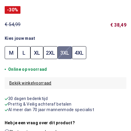
-30%
€ 54,99
€ 38,49
Kies jouw maat
M
L
XL
2XL
3XL
4XL
(Deze optie is momenteel niet 
Online op voorraad
Bekijk winkelvoorraad
30 dagen bedenktijd
Prettig & Veilig achteraf betalen
Al meer dan 70 jaar mannenmode specialist
Heb je een vraag over dit product?