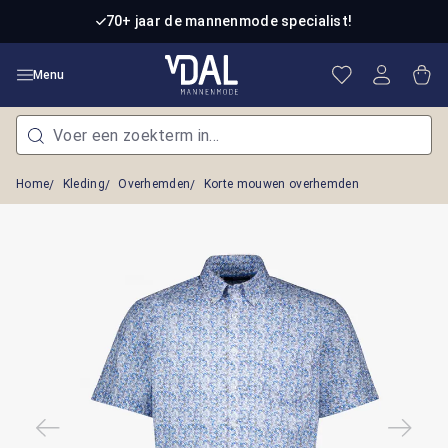
Ga naar de hoofdinhoud
70+ jaar de mannenmode specialist!
Je hebt 0 item
Win
Menu
Home
Kleding
Overhemden
Korte mouwen overhemden
Afbeeldingengalerij overslaan