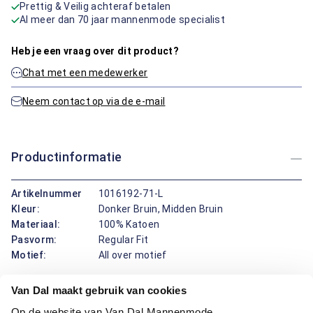
Prettig & Veilig achteraf betalen
Al meer dan 70 jaar mannenmode specialist
Heb je een vraag over dit product?
Chat met een medewerker
Neem contact op via de e-mail
Productinformatie
Artikelnummer
1016192-71-L
Kleur:
Donker Bruin, Midden Bruin
Materiaal:
100% Katoen
Pasvorm:
Regular Fit
Motief:
All over motief
Van Dal maakt gebruik van cookies
Dit overhemd van Bartlett draagt prettig en ziet er verzorgd
uit. De button-down boord blijft mooi in vorm, handig als je
Op de website van Van Dal Mannenmode